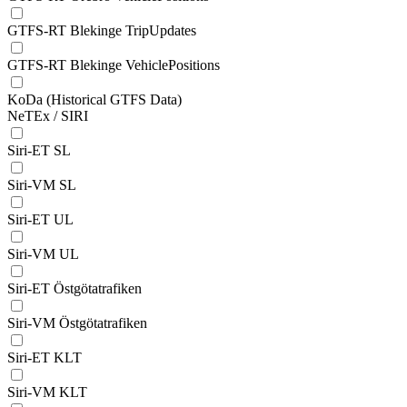
GTFS-RT Blekinge TripUpdates
GTFS-RT Blekinge VehiclePositions
KoDa (Historical GTFS Data)
NeTEx / SIRI
Siri-ET SL
Siri-VM SL
Siri-ET UL
Siri-VM UL
Siri-ET Östgötatrafiken
Siri-VM Östgötatrafiken
Siri-ET KLT
Siri-VM KLT