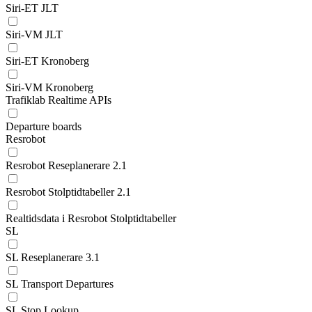
Siri-ET JLT
Siri-VM JLT
Siri-ET Kronoberg
Siri-VM Kronoberg
Trafiklab Realtime APIs
Departure boards
Resrobot
Resrobot Reseplanerare 2.1
Resrobot Stolptidtabeller 2.1
Realtidsdata i Resrobot Stolptidtabeller
SL
SL Reseplanerare 3.1
SL Transport Departures
SL Stop Lookup