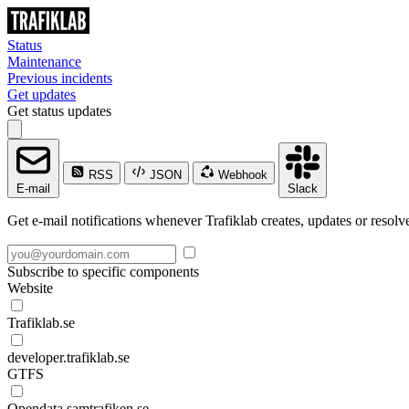
Status
Maintenance
Previous incidents
Get updates
Get status updates
RSS
JSON
Webhook
E-mail
Slack
Get e-mail notifications whenever Trafiklab creates, updates or resolve
Subscribe to specific components
Website
Trafiklab.se
developer.trafiklab.se
GTFS
Opendata.samtrafiken.se