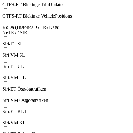
GTFS-RT Blekinge TripUpdates
GTFS-RT Blekinge VehiclePositions
KoDa (Historical GTFS Data)
NeTEx / SIRI
Siri-ET SL
Siri-VM SL
Siri-ET UL
Siri-VM UL
Siri-ET Östgötatrafiken
Siri-VM Östgötatrafiken
Siri-ET KLT
Siri-VM KLT