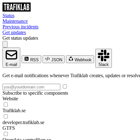
Status
Maintenance
Previous incidents
Get updates
Get status updates
RSS
JSON
Webhook
E-mail
Slack
Get e-mail notifications whenever Trafiklab creates, updates or resolve
Subscribe to specific components
Website
Trafiklab.se
developer.trafiklab.se
GTFS
Opendata.samtrafiken.se