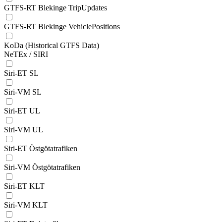
GTFS-RT Blekinge TripUpdates
GTFS-RT Blekinge VehiclePositions
KoDa (Historical GTFS Data)
NeTEx / SIRI
Siri-ET SL
Siri-VM SL
Siri-ET UL
Siri-VM UL
Siri-ET Östgötatrafiken
Siri-VM Östgötatrafiken
Siri-ET KLT
Siri-VM KLT