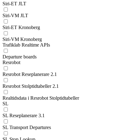
Siri-ET JLT
Siri-VM JLT
Siri-ET Kronoberg
Siri-VM Kronoberg
Trafiklab Realtime APIs
Departure boards
Resrobot
Resrobot Reseplanerare 2.1
Resrobot Stolptidtabeller 2.1
Realtidsdata i Resrobot Stolptidtabeller
SL
SL Reseplanerare 3.1
SL Transport Departures
SL Stop Lookup