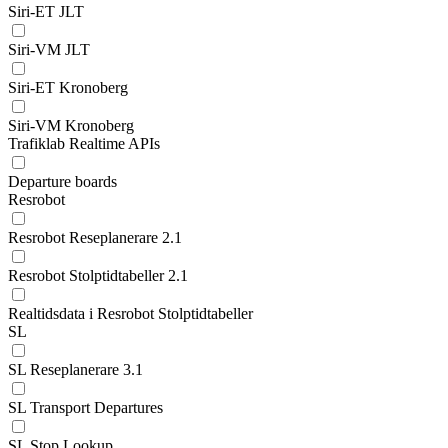
Siri-ET JLT
Siri-VM JLT
Siri-ET Kronoberg
Siri-VM Kronoberg
Trafiklab Realtime APIs
Departure boards
Resrobot
Resrobot Reseplanerare 2.1
Resrobot Stolptidtabeller 2.1
Realtidsdata i Resrobot Stolptidtabeller
SL
SL Reseplanerare 3.1
SL Transport Departures
SL Stop Lookup