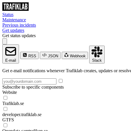
Status
Maintenance
Previous incidents
Get updates
Get status updates
RSS
JSON
Webhook
E-mail
Slack
Get e-mail notifications whenever Trafiklab creates, updates or resolve
Subscribe to specific components
Website
Trafiklab.se
developer.trafiklab.se
GTFS
Opendata.samtrafiken.se