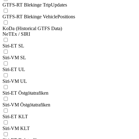
GTFS-RT Blekinge TripUpdates
GTFS-RT Blekinge VehiclePositions
KoDa (Historical GTFS Data)
NeTEx / SIRI
Siri-ET SL
Siri-VM SL
Siri-ET UL
Siri-VM UL
Siri-ET Östgötatrafiken
Siri-VM Östgötatrafiken
Siri-ET KLT
Siri-VM KLT