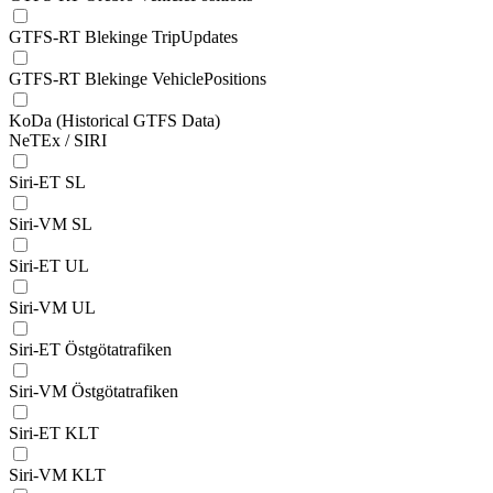
GTFS-RT Blekinge TripUpdates
GTFS-RT Blekinge VehiclePositions
KoDa (Historical GTFS Data)
NeTEx / SIRI
Siri-ET SL
Siri-VM SL
Siri-ET UL
Siri-VM UL
Siri-ET Östgötatrafiken
Siri-VM Östgötatrafiken
Siri-ET KLT
Siri-VM KLT