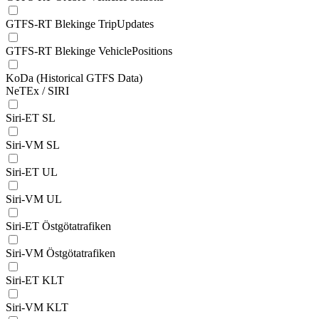
GTFS-RT Blekinge TripUpdates
GTFS-RT Blekinge VehiclePositions
KoDa (Historical GTFS Data)
NeTEx / SIRI
Siri-ET SL
Siri-VM SL
Siri-ET UL
Siri-VM UL
Siri-ET Östgötatrafiken
Siri-VM Östgötatrafiken
Siri-ET KLT
Siri-VM KLT