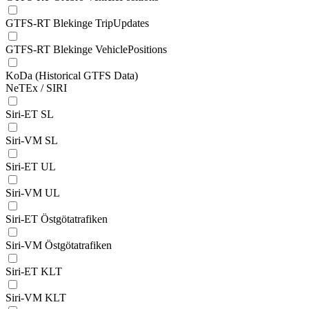
GTFS-RT Blekinge TripUpdates
GTFS-RT Blekinge VehiclePositions
KoDa (Historical GTFS Data)
NeTEx / SIRI
Siri-ET SL
Siri-VM SL
Siri-ET UL
Siri-VM UL
Siri-ET Östgötatrafiken
Siri-VM Östgötatrafiken
Siri-ET KLT
Siri-VM KLT