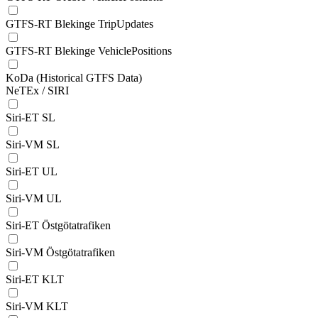
GTFS-RT Blekinge TripUpdates
GTFS-RT Blekinge VehiclePositions
KoDa (Historical GTFS Data)
NeTEx / SIRI
Siri-ET SL
Siri-VM SL
Siri-ET UL
Siri-VM UL
Siri-ET Östgötatrafiken
Siri-VM Östgötatrafiken
Siri-ET KLT
Siri-VM KLT