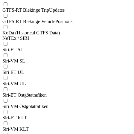
GTFS-RT Blekinge TripUpdates
GTFS-RT Blekinge VehiclePositions
KoDa (Historical GTFS Data)
NeTEx / SIRI
Siri-ET SL
Siri-VM SL
Siri-ET UL
Siri-VM UL
Siri-ET Östgötatrafiken
Siri-VM Östgötatrafiken
Siri-ET KLT
Siri-VM KLT