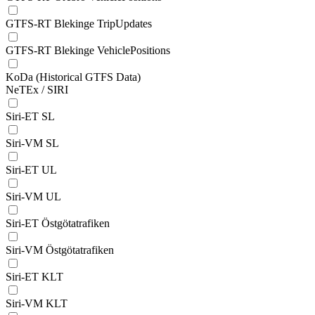
GTFS-RT Blekinge TripUpdates
GTFS-RT Blekinge VehiclePositions
KoDa (Historical GTFS Data)
NeTEx / SIRI
Siri-ET SL
Siri-VM SL
Siri-ET UL
Siri-VM UL
Siri-ET Östgötatrafiken
Siri-VM Östgötatrafiken
Siri-ET KLT
Siri-VM KLT