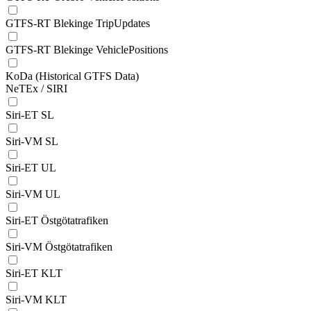
GTFS-RT Blekinge TripUpdates
GTFS-RT Blekinge VehiclePositions
KoDa (Historical GTFS Data)
NeTEx / SIRI
Siri-ET SL
Siri-VM SL
Siri-ET UL
Siri-VM UL
Siri-ET Östgötatrafiken
Siri-VM Östgötatrafiken
Siri-ET KLT
Siri-VM KLT