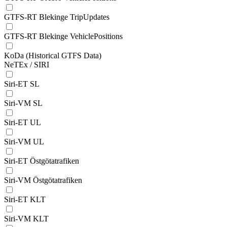
GTFS-RT Blekinge TripUpdates
GTFS-RT Blekinge VehiclePositions
KoDa (Historical GTFS Data)
NeTEx / SIRI
Siri-ET SL
Siri-VM SL
Siri-ET UL
Siri-VM UL
Siri-ET Östgötatrafiken
Siri-VM Östgötatrafiken
Siri-ET KLT
Siri-VM KLT