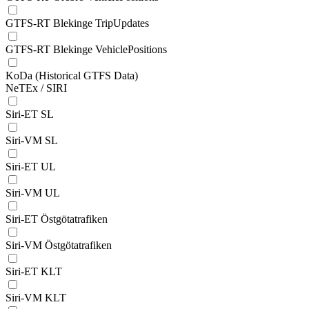
GTFS-RT Blekinge TripUpdates
GTFS-RT Blekinge VehiclePositions
KoDa (Historical GTFS Data)
NeTEx / SIRI
Siri-ET SL
Siri-VM SL
Siri-ET UL
Siri-VM UL
Siri-ET Östgötatrafiken
Siri-VM Östgötatrafiken
Siri-ET KLT
Siri-VM KLT