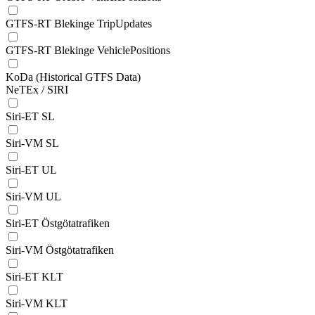
GTFS-RT Blekinge TripUpdates
GTFS-RT Blekinge VehiclePositions
KoDa (Historical GTFS Data)
NeTEx / SIRI
Siri-ET SL
Siri-VM SL
Siri-ET UL
Siri-VM UL
Siri-ET Östgötatrafiken
Siri-VM Östgötatrafiken
Siri-ET KLT
Siri-VM KLT