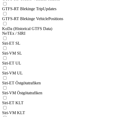
GTFS-RT Blekinge TripUpdates
GTFS-RT Blekinge VehiclePositions
KoDa (Historical GTFS Data)
NeTEx / SIRI
Siri-ET SL
Siri-VM SL
Siri-ET UL
Siri-VM UL
Siri-ET Östgötatrafiken
Siri-VM Östgötatrafiken
Siri-ET KLT
Siri-VM KLT